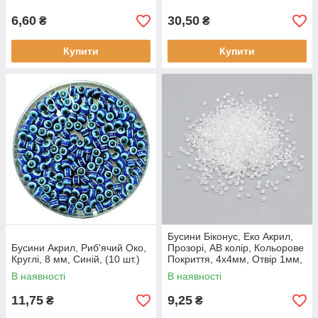
6,60
30,50
₴
₴
Купити
Купити
Бусини Біконус, Еко Акрил,
Бусини Акрил, Риб'ячий Око,
Прозорі, АВ колір, Кольорове
Круглі, 8 мм, Синій, (10 шт.)
Покриття, 4x4мм, Отвір 1мм,
Білий, (100 шт.)
В наявності
В наявності
11,75
9,25
₴
₴