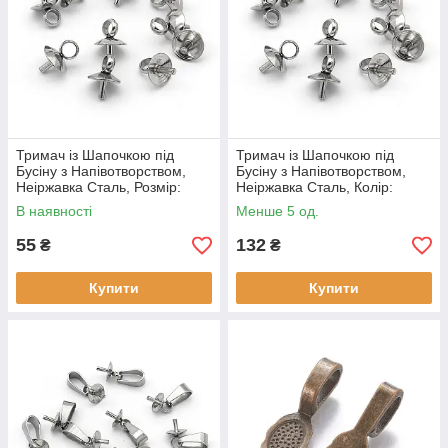
Тримач із Шапочкою під
Тримач із Шапочкою під
Бусіну з Напівотворством,
Бусіну з Напівотворством,
Неіржавка Сталь, Розмір:
Неіржавка Сталь, Колір:
7x4мм, Пін 0,7 мм, (10 шт)
Сталь, Розмір: 6x5мм, Пін 1
В наявності
Менше 5 од.
мм, Отвір 2.5 мм, (10 шт)
55
132
₴
₴
Купити
Купити