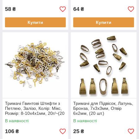
58
64
₴
₴
Купити
Купити
Тримачі Гвинтові Штифти з
Тримачі для Підвісок, Латунь,
Петлею, Залізо, Колір: Мікс,
Бронза, 7х3х3мм, Отвір
Розмір: 8-10х4х1мм, 20г/~(20
6х2мм, (20 шт.)
г)
В наявності
В наявності
106
25
₴
₴