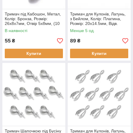
Тримач під Кабошон, Метал,
Тримач для Кулонів, Латунь,
Колір: Бронза, Розмір:
з Бейлом, Колір: Платина,
26х8х7мм, Отвір 5х8мм, (10
Розмір: 20х14.5мм, Відв.
шт)
5.5х4мм, Пін: 1 мм, (2 шт.)
В наявності
Менше 5 од.
55
89
₴
₴
Купити
Купити
Тримач Шапочкою під Бусіну
Тримач для Кулонів, Латунь,