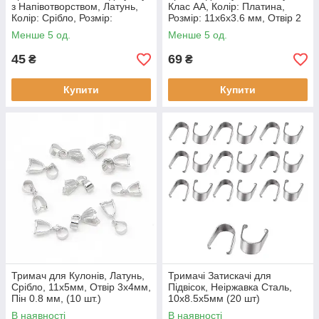
з Напівотворством, Латунь,
Клас АА, Колір: Платина,
Колір: Срібло, Розмір:
Розмір: 11x6x3.6 мм, Отвір 2
11x4х3мм, Пін 0.6мм, (10 шт)
мм, Пін 1 мм, (10 шт)
Менше 5 од.
Менше 5 од.
45
69
₴
₴
Купити
Купити
Тримач для Кулонів, Латунь,
Тримачі Затискачі для
Срібло, 11x5мм, Отвір 3х4мм,
Підвісок, Неіржавка Сталь,
Пін 0.8 мм, (10 шт.)
10х8.5х5мм (20 шт)
В наявності
В наявності