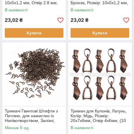
10х5х1,2 мм, Отвір 2.8 мм,
Бронза, Розмір: 10х5х1,2 мм,
(50 шт.)
(50 шт.)
В наявності
В наявності
23,02
23,02
₴
₴
Купити
Купити
Тримачі Гвинтові Штифти з
Тримач для Кулонів, Латунь,
Петлею, для намистин із
Колір: Мідь, Розмір:
Напівотворством, Залізні,
20х7х6мм, Отвір 4х6мм, (10
Колір: Мідь, 10х5х1.2 мм, (50
шт)
Менше 5 од.
В наявності
шт.)