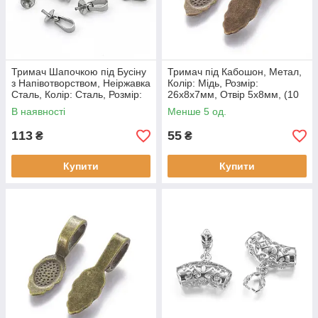
Тримач Шапочкою під Бусіну
Тримач під Кабошон, Метал,
з Напівотворством, Неіржавка
Колір: Мідь, Розмір:
Сталь, Колір: Сталь, Розмір:
26х8х7мм, Отвір 5х8мм, (10
12.5x5мм, Пін 1 мм, (10 шт)
шт)
В наявності
Менше 5 од.
113
55
₴
₴
Купити
Купити