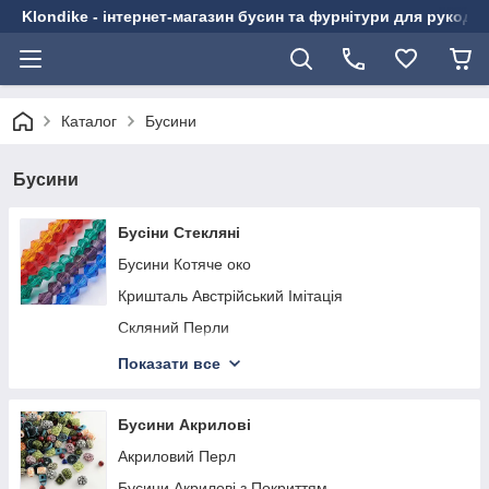
Klondike - інтернет-магазин бусин та фурнітури для рукоді
Каталог
Бусини
Бусини
Бусіни Стекляні
Бусини Котяче око
Кришталь Австрійський Імітація
Скляний Перли
Бусини Скляні Пофарбовані
Показати все
Бусини Скляні Звичайні
Бусини Скляні Матові
Бусини Акрилові
Бусини Скляні Імітація Каміння
Акриловий Перл
Бусини Скляні Гальванічні
Бусини Акрилові з Покриттям