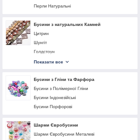
Перли Натуральні
Бусини з натуральних Камней
Цитрин
Шунгіт
Голдстоун
Лабрадорит
Показати все
Тигрове око
Сонячний Камінь
Бусини з Гліни та Фарфора
Родоніт
Бусини з Полімерної Гліни
Лазурит
Бусини Індонезійські
Кварц
Бусини Порфорові
Гранат
Говіт
Шарми Євробусини
Аметист
Шарми Євробусини Металеві