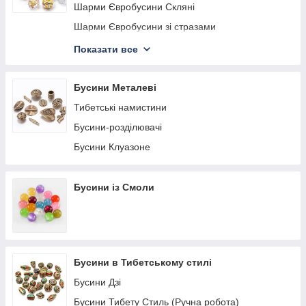
Гематит
Шарми Євробусини Скляні
Бірюза
Шарми Євробусини зі стразами
Яшма
Шарми Євробусини Акрилові
Показати все
Амазоніт
Шарми Євробусини з підвіскою
Авантюрин
Шарми Євробусини Лемпворк
Бусини Металеві
Агат
Шарми Євробусини з Фіанітами
Тибетські намистини
Інші Натуральні Камені
Шарми Євробусини із Смоли
Бусини-розділювачі
Здалит
Бусини Клуазоне
Флактив
Флюорит
Бусини із Смоли
Фердинат
Апатит
Родохрозит
Обсидіан
Бусини в Тибетському стилі
Турмалін
Бусини Дзі
Аквамарин
Бусини Тибету Стиль (Ручна робота)