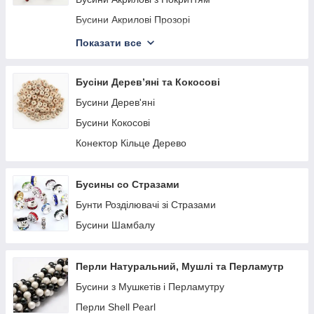
Бусини Скляні Волочильні
Бусини Акрилові Прозорі
Бусини Скляні Біте скло
Акрилові Непрозорі Бусини
Показати все
Бусини Акрилові Імітація сторонніх Матеріалів
Бусини Акрилові Античні
Бусіни Дерев’яні та Кокосові
Бусини Дерев'яні
Бусини Кокосові
Конектор Кільце Дерево
Бусины со Стразами
Бунти Розділювачі зі Стразами
Бусини Шамбалу
Перли Натуральний, Мушлі та Перламутр
Бусини з Мушкетів і Перламутру
Перли Shell Pearl