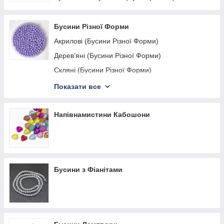
Гірський хрусталь
Опаліт
Бусини Різної Форми
Місячний Камінь
Акрилові (Бусини Різної Форми)
Нефрит
Дерев'яні (Бусини Різної Форми)
Малахіт
Скляні (Бусини Різної Форми)
Лава
Намистини «Алфавіт», «Цифри», «Кубики»
Показати все
Змішані Камені
Акрилові «Крапля», «Рис», «Зірки» (намистини
різної форми)
Перидот
Напівнамистини Кабошони
Корунд/Рубін
Янтарь
Бусини з Фіанітами