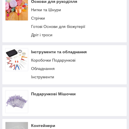
Піни та Штифти
Цепи Алюмінієві
Основи для рукоділля
Глітер & Посипки
Основи для кілець
Цепі з Бусин Handmade
Нитки та Шнури
Колечки
Стрічки
Фурнітура для Брелоків
Готові Основи для біожутерії
Сетинги для біжутерії
Дріт і троси
Фурнітура для Волосся
Магніти
Інструменти та обладнання
Фурнітура для сумок і Гаманців
Коробочки Подарункові
Асорті Фурнітури
Обладнання
Канітель
Інструменти
Подарункові Мішочки
Контейнери