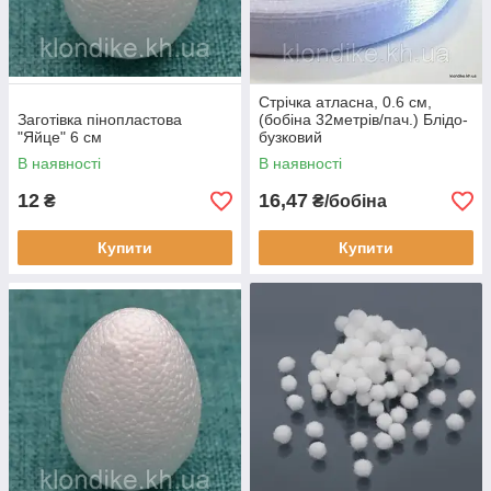
Стрічка атласна, 0.6 см,
Заготівка пінопластова
(бобіна 32метрів/пач.) Блідо-
"Яйце" 6 см
бузковий
В наявності
В наявності
12
16,47
₴
₴/бобіна
Купити
Купити