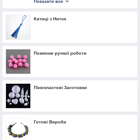
Комплекти
Показати все
Намисто
Сережки
Китиці з Ниток
Кільця
Браслети
Помпони ручної роботи
Пінопластові Заготовки
Готові Вироби