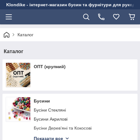
Klondike - інтернет-магазин бусин та фурнітури для рукоді
Каталог
Каталог
ОПТ (крупний)
Бусини
Бусіни Стекляні
Бусини Акрилові
Бусіни Дерев’яні та Кокосові
Бусины со Стразами
Показати все