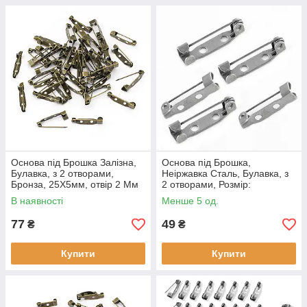
Основа під Брошка Залізна,
Основа під Брошка,
Булавка, з 2 отворами,
Неіржавка Сталь, Булавка, з
Бронза, 25Х5мм, отвір 2 Мм
2 отворами, Розмір:
(50 шт.)
25~26X5x6мм, пін: 0.8Мм, 5
В наявності
Менше 5 од.
шт
77
49
₴
₴
Купити
Купити