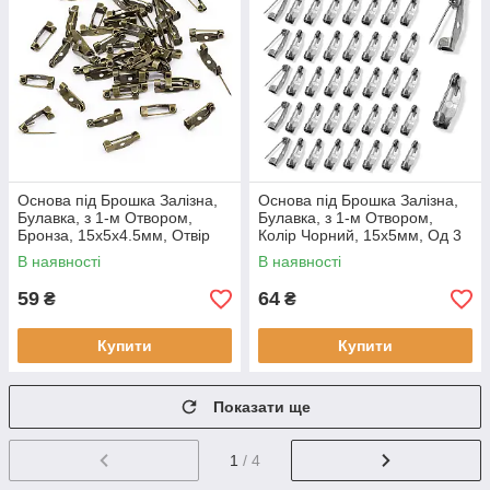
Основа під Брошка Залізна,
Основа під Брошка Залізна,
Булавка, з 1-м Отвором,
Булавка, з 1-м Отвором,
Бронза, 15х5х4.5мм, Отвір
Колір Чорний, 15х5мм, Од 3
1.8 мм, Пін: 1 мм, (50 шт.)
мм, Пін: 0.8 мм, (50 шт.)
В наявності
В наявності
59
64
₴
₴
Купити
Купити
Показати ще
1
/ 4