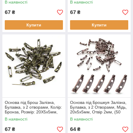
В наявності
В наявності
67
67
₴
₴
Купити
Купити
Основа під Брош Залізна,
Основа під Брошкуя Залізна,
Булавка, з 2 отворами, Колір:
Булавка, з 2 Отворами, Мідь,
Бронза, Розмір: 20Х5х5мм,
20х5х5мм, Отвір 2мм, (50
отвір 2 Мм, (50 шт.)
шт.)
В наявності
В наявності
67
64
₴
₴