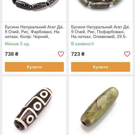
Бусини Натуральний Агат Дзі,
Бусини Натуральний Агат Дзі,
9 Очей, Рис, Фарбовані, На
9 Очей, Рис, Пофарбовані,
нитках, Колір: Чорний,
На нитках, Оливковий, 29.5-
Розмір: 29.5-30х10.5-12мм,
30х10.5-12 мм, Отвір 3 мм, (1
Менше 5 од.
В наявності
(1 нитка)
нитка)
738
723
₴
₴
Купити
Купити