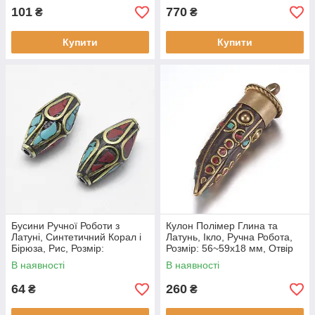
101
770
₴
₴
Купити
Купити
Бусини Ручної Роботи з
Кулон Полімер Глина та
Латуні, Синтетичний Корал і
Латунь, Ікло, Ручна Робота,
Бірюза, Рис, Розмір:
Розмір: 56~59x18 мм, Отвір
17~19x8~9 мм, Отвір 1.5 мм,
5.5мм, (1 шт)
В наявності
В наявності
(2 шт)
64
260
₴
₴