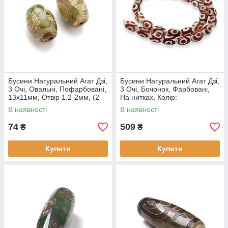
Бусини Натуральний Агат Дзі,
Бусини Натуральний Агат Дзі,
3 Очі, Овальні, Пофарбовані,
3 Очі, Бочонок, Фарбовані,
13х11мм, Отвір 1.2-2мм, (2
На нитках, Колір:
шт)
Коричневий, Розмір:
В наявності
В наявності
12х8ммм, (1 нитка)
74
509
₴
₴
Купити
Купити