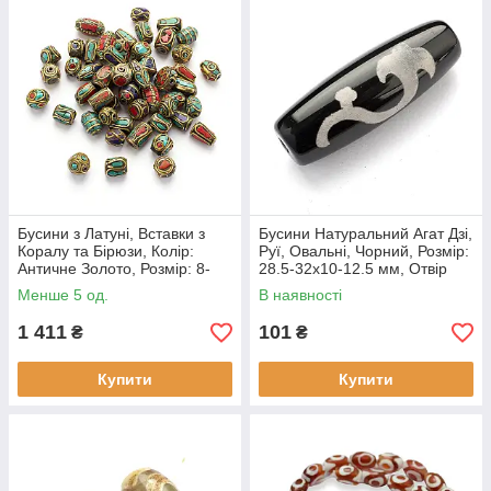
Бусини з Латуні, Вставки з
Бусини Натуральний Агат Дзі,
Коралу та Бірюзи, Колір:
Руї, Овальні, Чорний, Розмір:
Античне Золото, Розмір: 8-
28.5-32x10-12.5 мм, Отвір
25x8-13 мм, Отвір 1-1.5 мм,
1.5-3 мм, (1 шт)
Менше 5 од.
В наявності
(1 набір)
1 411
101
₴
₴
Купити
Купити