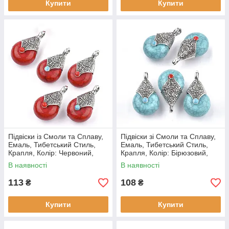
Купити
Купити
Підвіски із Смоли та Сплаву,
Підвіски зі Смоли та Сплаву,
Емаль, Тибетський Стиль,
Емаль, Тибетський Стиль,
Крапля, Колір: Червоний,
Крапля, Колір: Бірюзовий,
Розмір: 28х16х14мм, (5 шт)
Розмір: 28х16х14мм, Отвір
В наявності
В наявності
2~3.5 мм, (5 шт)
113
108
₴
₴
Купити
Купити