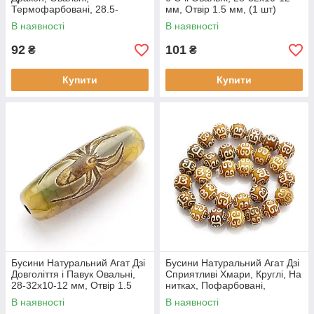
Термофарбовані, 28.5-
мм, Отвір 1.5 мм, (1 шт)
32x10-12.5 мм, Отвір 1.5-3
В наявності
В наявності
мм, (1 шт.)
92
101
₴
₴
Купити
Купити
Бусини Натуральний Агат Дзі
Бусини Натуральний Агат Дзі
Довголіття і Павук Овальні,
Сприятливі Хмари, Круглі, На
28-32x10-12 мм, Отвір 1.5
нитках, Пофарбовані,
мм, (1 шт)
Коричневий, 12 мм, Отвір 1.2
В наявності
В наявності
мм, (1 нитка)