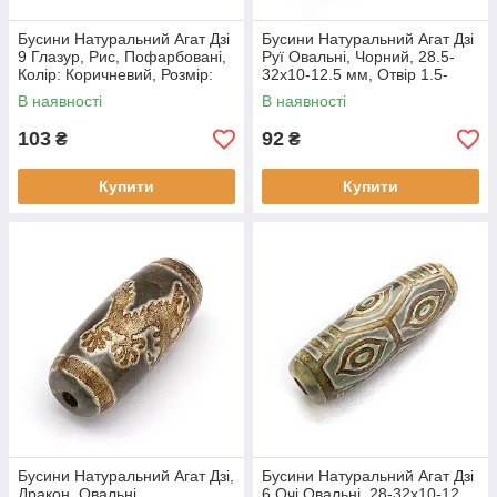
Бусини Натуральний Агат Дзі
Бусини Натуральний Агат Дзі
9 Глазур, Рис, Пофарбовані,
Руї Овальні, Чорний, 28.5-
Колір: Коричневий, Розмір:
32x10-12.5 мм, Отвір 1.5-
40x14 мм, Отвірі 3 мм, (1 шт)
3мм, (1 шт.)
В наявності
В наявності
103
92
₴
₴
Купити
Купити
Бусини Натуральний Агат Дзі,
Бусини Натуральний Агат Дзі
Дракон, Овальні,
6 Очі Овальні, 28-32x10-12