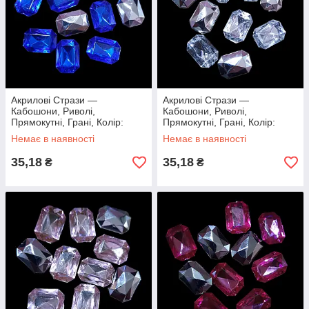
Акрилові Стрази —
Акрилові Стрази —
Кабошони, Риволі,
Кабошони, Риволі,
Прямокутні, Грані, Колір:
Прямокутні, Грані, Колір:
Електрик, 18х13х5мм, (10
Прозорий, 18х13х5мм, (10
Немає в наявності
Немає в наявності
шт.)
шт.)
35,18
35,18
₴
₴