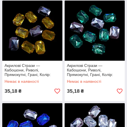
Акрилові Стрази —
Акрилові Стрази —
Кабошони, Риволі,
Кабошони, Риволі,
Прямокутні, Грані, Колір:
Прямокутні, Грані, Колір:
Золотий, 18х13х5мм, (10 шт.)
Смарагд, 18х13х5мм, (10 шт.)
Немає в наявності
Немає в наявності
35,18
35,18
₴
₴