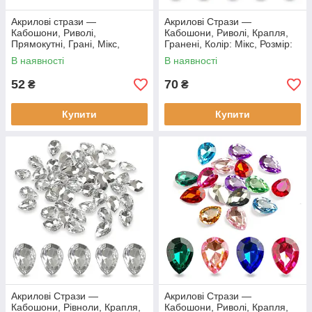
Акрилові стрази —
Акрилові Стрази —
Кабошони, Риволі,
Кабошони, Риволі, Крапля,
Прямокутні, Грані, Мікс,
Гранені, Колір: Мікс, Розмір:
18х13х5мм, (20 шт.)
14х10х4мм, (50 шт)
В наявності
В наявності
52
70
₴
₴
Купити
Купити
Акрилові Стрази —
Акрилові Стрази —
Кабошони, Рівноли, Крапля,
Кабошони, Риволі, Крапля,