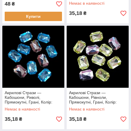
Світло-Фіолетовий,
48
Немає в наявності
₴
18х13х5мм, (10 шт.)
35,18
₴
Купити
Акрилові Стрази —
Акрилові Стрази —
Кабошони, Риволі,
Кабошони, Рівноли,
Прямокутні, Грані, Колір:
Прямокутні, Грані, Колір:
Блакитний, 18х13х5мм, (10
Світло-Жовтий, 18х13х5мм,
Немає в наявності
Немає в наявності
шт.)
(10 шт.)
35,18
35,18
₴
₴