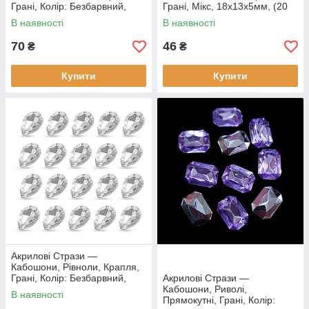
Грані, Колір: Безбарвний,
Грані, Мікс, 18х13х5мм, (20
Розмір: 14х10х4мм, (50 шт)
шт)
В наявності
В наявності
70
46
₴
₴
Купити
Купити
Акрилові Стрази —
Кабошони, Рівноли, Крапля,
Грані, Колір: Безбарвний,
Акрилові Стрази —
Розмір: 18х13х5мм, (20 шт)
Кабошони, Риволі,
В наявності
Прямокутні, Грані, Колір: