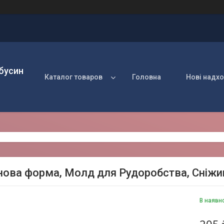
 бусин
Каталог товаров
Головна
Нові надх
нова форма, Молд для Рудоробства, Сніжинк
В наявн