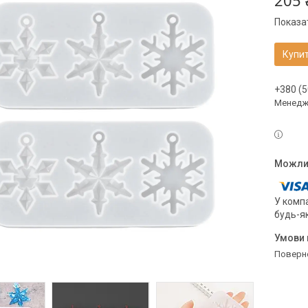
205 
Показат
Купи
+380 (5
Менедже
У компа
будь-я
поверн