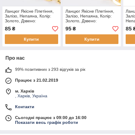
Ланцюг Якісне Плетіння,
Ланцюг Якісне Плетіння,
Ланц
Залізо, Непаяна, Колір:
Залізо, Непаяна, Колір:
Залі
Золото, Дзвено:
Золото, Дзвено:
Непа
3x2.2х0.6мм, (5 м)
3x2.2х0.6мм, (5 м)
Дзве
85
95
85
₴
₴
Купити
Купити
Про нас
99% позитивних з 293 відгуків за рік
Працює з 21.02.2019
м. Харків
, Харків, Україна
Контакти
Сьогодні працює з 09:00 до 16:00
Показати весь графік роботи