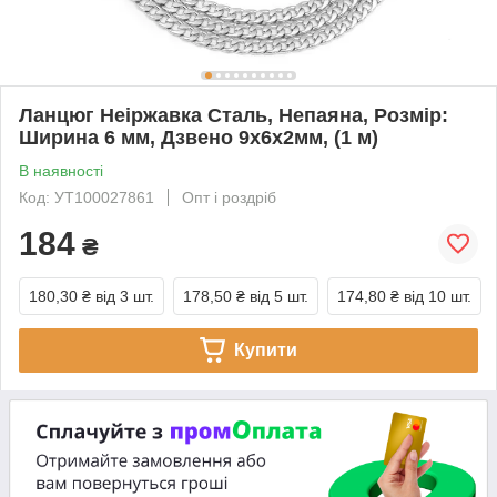
Ланцюг Неіржавка Сталь, Непаяна, Розмір:
Ширина 6 мм, Дзвено 9х6х2мм, (1 м)
В наявності
Код: УТ100027861
Опт і роздріб
184
₴
180,30 ₴
від 3 шт.
178,50 ₴
від 5 шт.
174,80 ₴
від 10 шт.
Купити