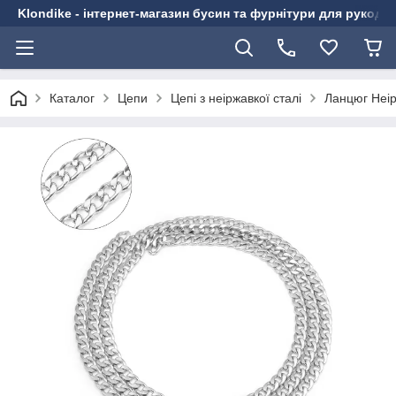
Klondike - інтернет-магазин бусин та фурнітури для рукоді
Каталог
Цепи
Цепі з неіржавкої сталі
Ланцюг Неір