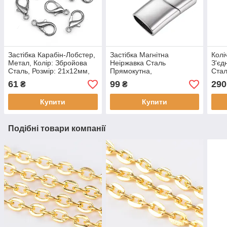
Застібка Карабін-Лобстер,
Застібка Магнітна
Колі
Метал, Колір: Збройова
Неіржавка Сталь
З'єд
Сталь, Розмір: 21х12мм,
Прямокутна,
Стал
Отвір 2 мм, (10 шт.)
24.5х12х7мм,
(200
61
99
290
₴
₴
Піввідвертість 10х5.5 мм,
(1 шт)
Купити
Купити
Подібні товари компанії