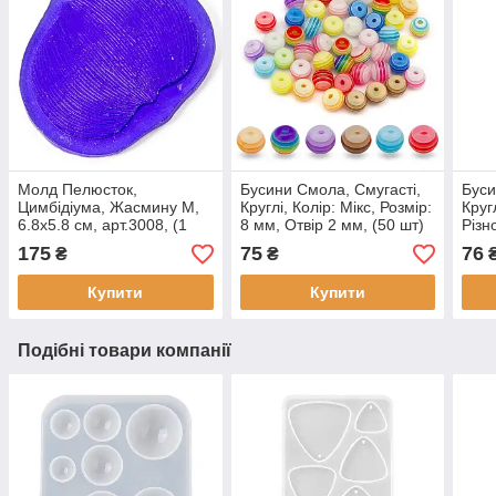
Молд Пелюсток,
Бусини Смола, Смугасті,
Буси
Цимбідіума, Жасмину М,
Круглі, Колір: Мікс, Розмір:
Кругл
6.8х5.8 см, арт.3008, (1
8 мм, Отвір 2 мм, (50 шт)
Різн
шт)
мм, 
175
75
76
₴
₴
Купити
Купити
Подібні товари компанії