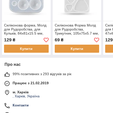
Силіконова форма, Молд
Силіконова Форма Молд
Силі
для Рудоробства, для
для Рудоробства,
для 
Кульків, 84х81х15.5 мм,
Трикутник, 105х75х5.7 мм,
47х4
Внутрішній діаметр 5-28
Внутрішній розмір 19-
129
69
129
₴
₴
мм, 8 розмірів, (1 шт.)
38.5х20-40.5мм, (1 шт)
Купити
Купити
Про нас
99% позитивних з 293 відгуків за рік
Працює з 21.02.2019
м. Харків
, Харків, Україна
Контакти