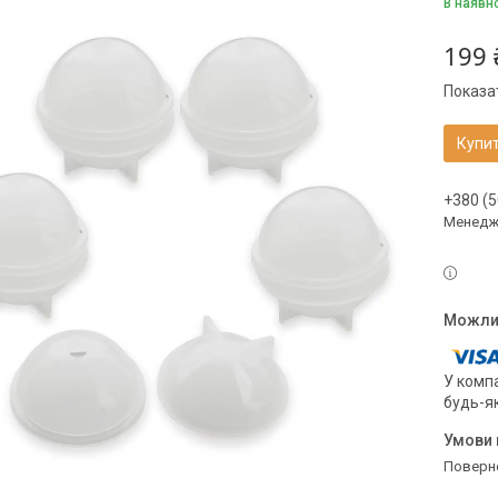
В наявн
199 
Показат
Купи
+380 (5
Менедже
У компа
будь-я
поверн