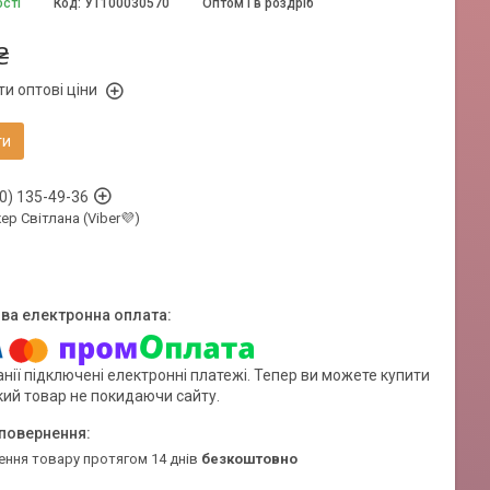
ості
Код:
УТ100030570
Оптом і в роздріб
₴
и оптові ціни
ти
0) 135-49-36
р Світлана (Viber💜)
нії підключені електронні платежі. Тепер ви можете купити
кий товар не покидаючи сайту.
ення товару протягом 14 днів
безкоштовно