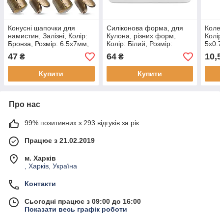
Конусні шапочки для
Силіконова форма, для
Коле
намистин, Залізні, Колір:
Кулона, різних форм,
Колі
Бронза, Розмір: 6.5х7мм,
Колір: Білий, Розмір:
5х0.
Отвір 1мм, (50 шт)
53х68х7мм, Внутрішній
Діам
47
64
10,
₴
₴
розмір 5-19х10-23мм,
Отвір 2 мм, (1 шт)
Купити
Купити
Про нас
99% позитивних з 293 відгуків за рік
Працює з 21.02.2019
м. Харків
, Харків, Україна
Контакти
Сьогодні працює з 09:00 до 16:00
Показати весь графік роботи