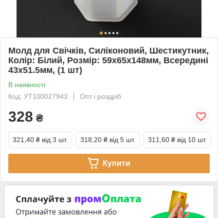
Молд для Свічків, Силіконовий, Шестикутник,
Колір: Білий, Розмір: 59х65х148мм, Всередині
43х51.5мм, (1 шт)
В наявності
Код: УТ100027943
Опт і роздріб
328
₴
321,40 ₴
від 3 шт.
318,20 ₴
від 5 шт.
311,60 ₴
від 10 шт.
Купити