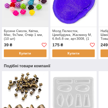
Бусини Смола, Квітка,
Молд Пелюсток,
Набі
Мікс, 9x7мм, Отвір 1 мм,
Цимбідіума, Жасмину М,
Швей
(10 шт)
6.8х5.8 см, арт.3008, (1
Товщ
шт)
м/1к
39
175
249
₴
₴
набі
Купити
Купити
Подібні товари компанії