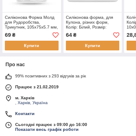
Силіконова Форма Молд
Силіконова форма, для
Колі
для Рудоробства,
Кулона, різних форм,
Колі
Трикутник, 105х75х5.7 мм,
Колір: Білий, Розмір:
10х0
Внутрішній розмір 19-
53х68х7мм, Внутрішній
Діам
69
64
28,
₴
₴
38.5х20-40.5мм, (1 шт)
розмір 5-19х10-23мм,
Отвір 2 мм, (1 шт)
Купити
Купити
Про нас
99% позитивних з 293 відгуків за рік
Працює з 21.02.2019
м. Харків
, Харків, Україна
Контакти
Сьогодні працює з 09:00 до 16:00
Показати весь графік роботи