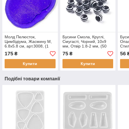
Молд Пелюсток,
Бусини Смола, Круглі,
Буси
Цимбідіума, Жасмину М,
Смугасті, Чорний, 10х9
Опал
6.8х5.8 см, арт.3008, (1
мм, Отвір 1.8-2 мм, (50
Стил
шт)
шт)
Хамс
175
75
56
₴
₴
Біли
Купити
Купити
Подібні товари компанії