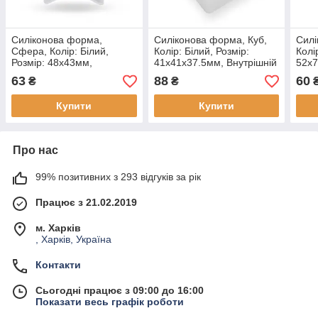
Силіконова форма,
Силіконова форма, Куб,
Силі
Сфера, Колір: Білий,
Колір: Білий, Розмір:
Колі
Розмір: 48х43мм,
41х41х37.5мм, Внутрішній
52х7
Усередині 40 мм, (1 шт)
Розмір: 35х35мм, (1 шт)
Діам
63
88
60
₴
₴
Купити
Купити
Про нас
99% позитивних з 293 відгуків за рік
Працює з 21.02.2019
м. Харків
, Харків, Україна
Контакти
Сьогодні працює з 09:00 до 16:00
Показати весь графік роботи