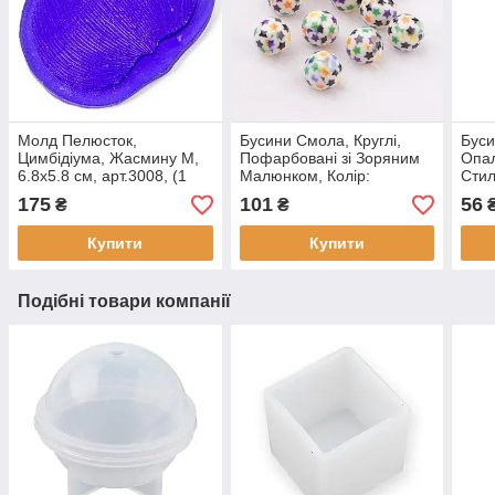
Молд Пелюсток,
Бусини Смола, Круглі,
Буси
Цимбідіума, Жасмину М,
Пофарбовані зі Зоряним
Опал
6.8х5.8 см, арт.3008, (1
Малюнком, Колір:
Стил
шт)
Різнобарвний, 10 мм,
Хамс
175
101
56
₴
₴
Отвір 2 мм, 10 шт./
Біли
паковка, (1 упаковка)
Купити
Купити
Подібні товари компанії