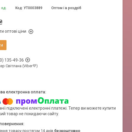
 од.
Код:
УТ0003889
Оптом і в роздріб
₴
и оптові ціни
ти
0) 135-49-36
р Світлана (Viber💜)
нії підключені електронні платежі. Тепер ви можете купити
кий товар не покидаючи сайту.
ення товару протягом 14 днів
безкоштовно