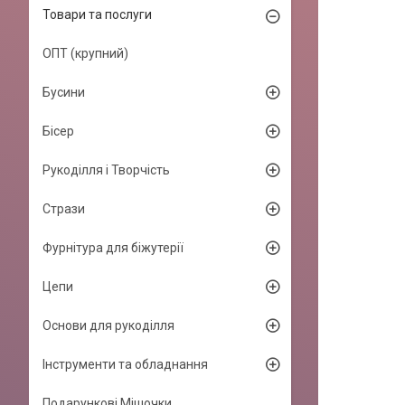
Товари та послуги
ОПТ (крупний)
Бусини
Бісер
Рукоділля і Творчість
Стрази
Фурнітура для біжутерії
Цепи
Основи для рукоділля
Інструменти та обладнання
Подарункові Мішочки