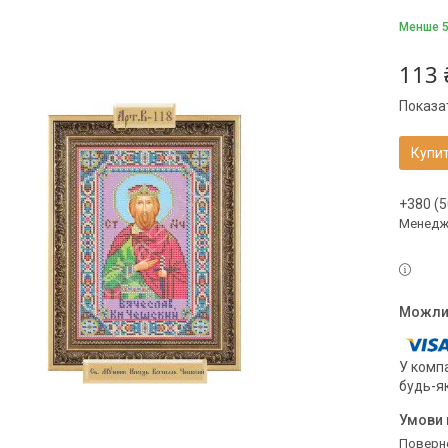
Менше 5
113 
Показат
Купи
+380 (5
Менедже
У компа
будь-я
поверн