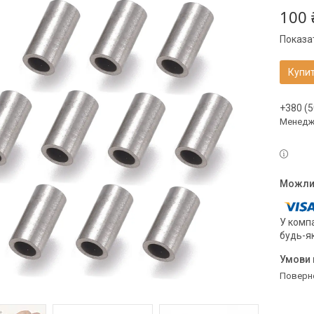
100 
Показат
Купи
+380 (5
Менедже
У компа
будь-я
поверн