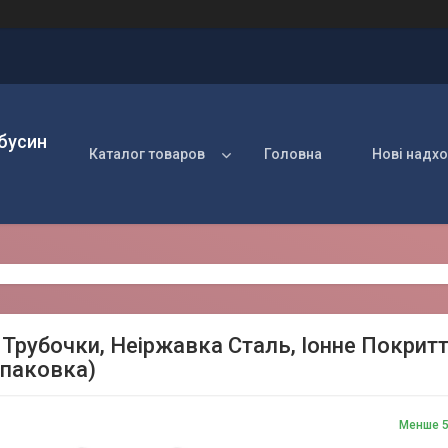
 бусин
Каталог товаров
Головна
Нові надх
Трубочки, Неіржавка Сталь, Іонне Покриття
упаковка)
Менше 5