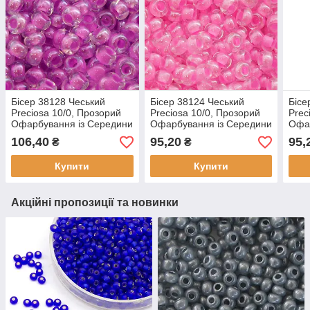
Бісер 38128 Чеський
Бісер 38124 Чеський
Бісе
Preciosa 10/0, Прозорий
Preciosa 10/0, Прозорий
Prec
Офарбування із Середини
Офарбування із Середини
Офар
CTC, Бузковий, Круглий,
CTC, Рожевий, Круглий,
CTC,
106,40
95,20
95,
₴
₴
(50 г)
(50 г)
(50 г
Купити
Купити
Акційні пропозиції та новинки