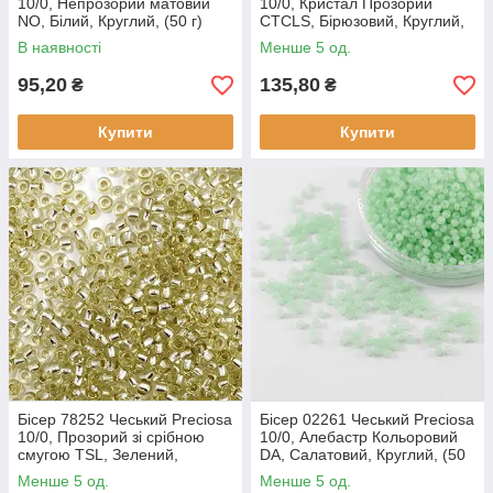
10/0, Непрозорий матовий
10/0, Кристал Прозорий
NO, Білий, Круглий, (50 г)
CTCLS, Бірюзовий, Круглий,
(50 г)
В наявності
Менше 5 од.
95,20
135,80
₴
₴
Купити
Купити
Бісер 78252 Чеський Preciosa
Бісер 02261 Чеський Preciosa
10/0, Прозорий зі срібною
10/0, Алебастр Кольоровий
смугою TSL, Зелений,
DA, Салатовий, Круглий, (50
Круглий, (50 г)
г)
Менше 5 од.
Менше 5 од.