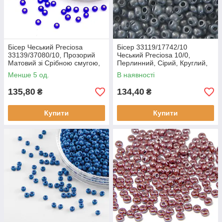
Бісер Чеський Preciosa
Бісер 33119/17742/10
33139/37080/10, Прозорий
Чеський Preciosa 10/0,
Матовий зі Срібною смугою,
Перлинний, Сірий, Круглий,
Круглий, Синій, 10/0, 2.3мм
(50 г)
Менше 5 од.
В наявності
135,80
134,40
₴
₴
Купити
Купити