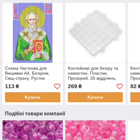
Схема Часткова для
Контейнер для бісеру та
Конт
Вишивки А4, Бісером,
намистин, Пластик,
нами
Свщ-страху. Рустик
Прозорий, 26 відділень,
Проз
(Руслан), ТМ Рішельє Арт.
Розмір: 19х20х1.8см,
Відсі
113
269
82
₴
₴
В-285, (1 шт)
Відділ, (1 шт)
15.5
Купити
Купити
Подібні товари компанії