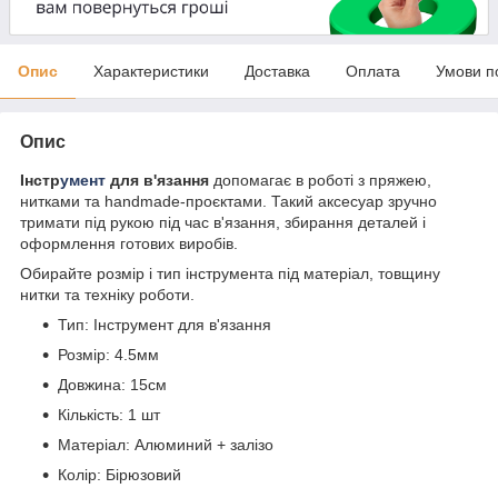
Опис
Характеристики
Доставка
Оплата
Умови п
Опис
Інстр
умент
для в'язання
допомагає в роботі з пряжею,
нитками та handmade-проєктами. Такий аксесуар зручно
тримати під рукою під час в'язання, збирання деталей і
оформлення готових виробів.
Обирайте розмір і тип інструмента під матеріал, товщину
нитки та техніку роботи.
Тип: Інструмент для в'язання
Розмір: 4.5мм
Довжина: 15см
Кількість: 1 шт
Матеріал: Алюминий + залізо
Колір: Бірюзовий