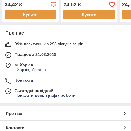
Фіолетовий (1 шт.)
Бірюзовий (1 шт.)
Бірю
34,42
24,52
24,
₴
₴
Купити
Купити
Про нас
99% позитивних з 293 відгуків за рік
Працює з 21.02.2019
м. Харків
, Харків, Україна
Контакти
Сьогодні вихідний
Показати весь графік роботи
Про нас
Контакти