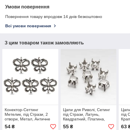
Умови повернення
Повернення товару впродовж 14 днів безкоштовно
Всі умови повернення
З цим товаром також замовляють
Конектор-Сеттинг
Цапи для Риволі, Сетинг
Цапи
Метелик, під Стрази, 2
під Стрази, Латунь,
під 
отвори, Метал, Античне
Квадратний, Платина,
Крап
Срібло, 24х25х4мм, Отвір
4x4x0.23 мм, Під Стрази
Розм
54
55
63
₴
₴
2 мм, (5 шт.)
4х4 мм, (250 шт)
Отві