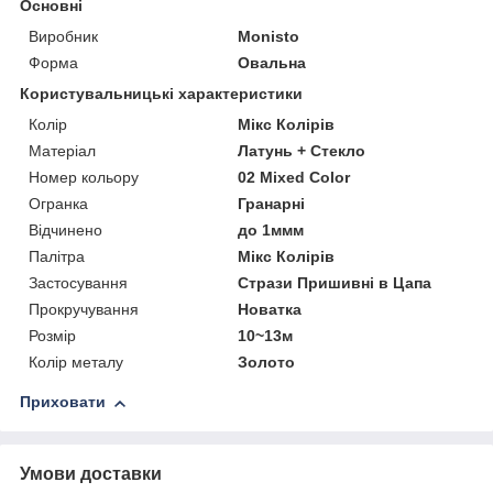
Основні
Виробник
Monisto
Форма
Овальна
Користувальницькі характеристики
Колір
Мікс Колірів
Матеріал
Латунь + Стекло
Номер кольору
02 Mixed Color
Огранка
Гранарні
Відчинено
до 1ммм
Палітра
Мікс Колірів
Застосування
Стрази Пришивні в Цапа
Прокручування
Новатка
Розмір
10~13м
Колір металу
Золото
Приховати
Умови доставки