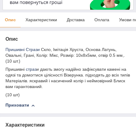
Опис
Характеристики
Доставка
Оплата
Умови п
Опис
Пришивні Стрази
Скло, Імітація Хруста, Основа Латунь,
Овальні, Грані, Колір: Мікс, Розмір: 10x8x5мм, отвір 0.5 мм,.
(10 шт.)
Пришивні
страз
и дають змогу надійно зафіксувати камені на
одязі та домогтися цілісності Візерунка. підходять до всіх типів
Матеріалів. яскравий і насичений колір і неймовірний Блиск
вам гарантований.
(10 шт)
Приховати
Характеристики