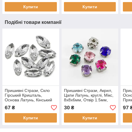
Купити
Купити
Подібні товари компанії
Пришивні Стрази, Скло
Пришивні Стрази, Акрил,
Приш
Гірський Кришталь,
Цапи Латунь, круглі, Мікс,
Осно
Основа Латунь, Кінський
8x8x6мм, Отвір 1.5мм,
Прям
око, Колір: Безбарвний,
(10шт)
Безб
67
30
97
₴
₴
Розмір: 15x7x5мм, (10 шт.)
14x1
мм, 
Купити
Купити