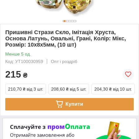
Пришивні Стрази Скло, Імітація Хруста,
Основа Латунь, Овальні, Грані, Колір: Мікс,
Розмір: 10x8x5мм, (10 шт)
Менше 5 од.
Код: УТ100030959
Опт і роздріб
215
₴
210,70 ₴
від 3 шт.
208,60 ₴
від 5 шт.
204,30 ₴
від 10 шт.
Купити