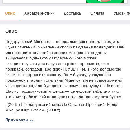
Опис
Характеристики
Доставка
Оплата
Умови п
Опис
Подарунковий Мішечок — це ідеальне рішення для тих, хто
шукає стильний і унікальний спосіб пакування подарунків. Цей
мішечок, виготовлений із якісних матеріалів, додасть
вишуканості будь-якому Подарунку. його можна
використовувати для пакування різних предметів, як-от
прикраси, солодощі або дрібні СУВЕНІРИ. з його допомогою
ви зможете проявити свою турботу й увагу, упакувавши
подарунок в гарний і стильний Мішечок. він не тільки зручний
у використанні, але й додасть вашому подарунку особливого
Шарму. подарунковий мішечок — це чудовий вибір для тих,
хто хоче зробити свій подарунок по-справжньому незабутнім.
. (20 Шт.) Подарунковий мішок Із Органзи, Прозорий, Колір:
Мікс, розмір: 12х9см, (20 шт)
Приховати