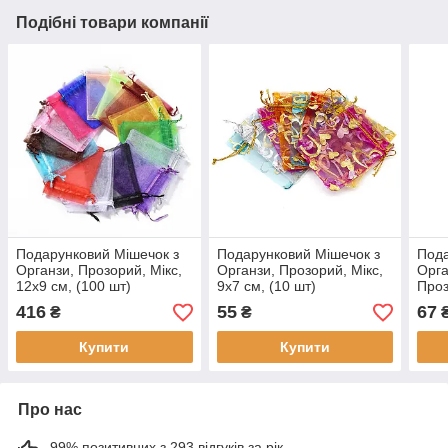
Подібні товари компанії
Подарунковий Мішечок з
Подарунковий Мішечок з
Пода
Органзи, Прозорий, Мікс,
Органзи, Прозорий, Мікс,
Орга
12х9 см, (100 шт)
9x7 см, (10 шт)
Проз
Розм
416
55
67
₴
₴
Купити
Купити
Про нас
99% позитивних з 293 відгуків за рік