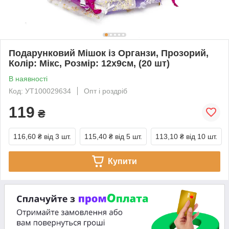
Подарунковий Мішок із Органзи, Прозорий,
Колір: Мікс, Розмір: 12х9см, (20 шт)
В наявності
Код: УТ100029634
Опт і роздріб
119
₴
116,60 ₴
від 3 шт.
115,40 ₴
від 5 шт.
113,10 ₴
від 10 шт.
Купити