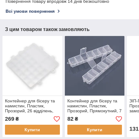
Повернення товару впродовж 14 днів безкоштовно
Всі умови повернення
З цим товаром також замовляють
Контейнер для бісеру та
Контейнер для бісеру та
ЗІП-
намистин, Пластик,
намистин, Пластик,
Проз
Прозорий, 26 відділень,
Прозорий, Прямокутний, 7
замо
Розмір: 19х20х1.8см,
Відсіків, Розмір:
15х1
269
82
₴
₴
Відділ, (1 шт)
15.5х3.3х1.8 см, (1 пара)
розм
131
Купити
Купити