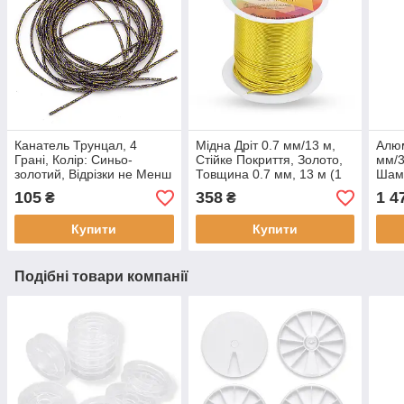
Канатель Трунцал, 4
Мідна Дріт 0.7 мм/13 м,
Алюм
Грані, Колір: Синьо-
Стійке Покриття, Золото,
мм/3
золотий, Відрізки не Менш
Товщина 0.7 мм, 13 м (1
Шамп
ніж 15 См, діаметр 1.2 мм,
котушка)
Товщ
105
358
1 4
₴
₴
приблизно 353 см/(10 г)
коту
Купити
Купити
Подібні товари компанії