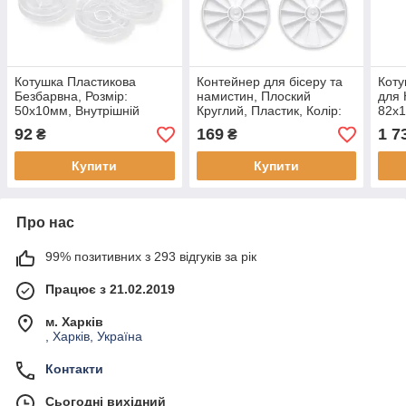
Котушка Пластикова
Контейнер для бісеру та
Коту
Безбарвна, Розмір:
намистин, Плоский
для 
50x10мм, Внутрішній
Круглий, Пластик, Колір:
82х1
діаметр: 36 мм, (10 шт)
Білий, Розмір: 82х10мм,
92
169
1 7
₴
₴
Внутрішній розмір
27.5х16.5мм, (4 шт)
Купити
Купити
Про нас
99% позитивних з 293 відгуків за рік
Працює з 21.02.2019
м. Харків
, Харків, Україна
Контакти
Сьогодні вихідний