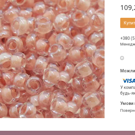
109,
Купи
+380 (5
Менедже
У компа
будь-я
поверн