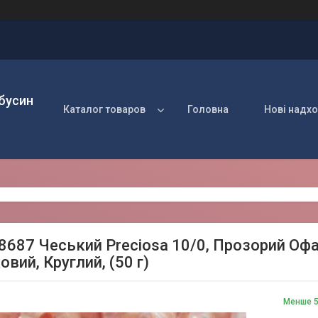
 бусин
Каталог товаров
Головна
Нові надх
38687 Чеський Preciosa 10/0, Прозорий Офа
вий, Круглий, (50 г)
Менше 5