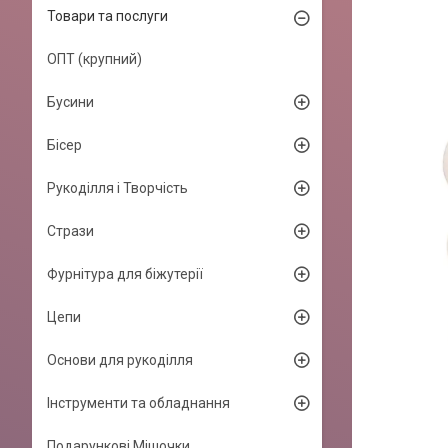
Товари та послуги
ОПТ (крупний)
Бусини
Бісер
Рукоділля і Творчість
Стрази
Фурнітура для біжутерії
Цепи
Основи для рукоділля
Інструменти та обладнання
Подарункові Мішочки