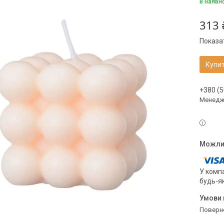
В наявн
313 
Показат
Купи
+380 (5
Менедже
У компа
будь-я
поверн