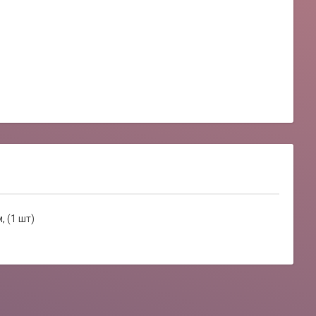
, (1 шт)