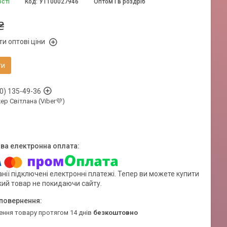
ості
Код:
УТ100027946
Оптом і в роздріб
₴
и оптові ціни
ти
0) 135-49-36
р Світлана (Viber💜)
нії підключені електронні платежі. Тепер ви можете купити
кий товар не покидаючи сайту.
ення товару протягом 14 днів
безкоштовно