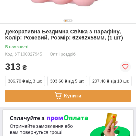
Декоративна Бездимна Свічка з Парафіну,
Колір: Рожевий, Розмір: 62х62х58мм, (1 шт)
В наявності
Код: УТ100027945
Опт і роздріб
313
₴
306,70 ₴
від 3 шт.
303,60 ₴
від 5 шт.
297,40 ₴
від 10 шт.
Купити