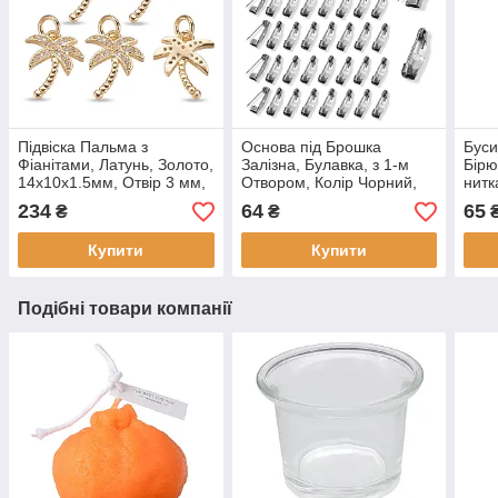
Підвіска Пальма з
Основа під Брошка
Буси
Фіанітами, Латунь, Золото,
Залізна, Булавка, з 1-м
Бірю
14х10х1.5мм, Отвір 3 мм,
Отвором, Колір Чорний,
нитк
(5 шт)
15х5мм, Од 3 мм, Пін: 0.8
мм, 
234
64
65
₴
₴
мм, (50 шт.)
см (
Купити
Купити
Подібні товари компанії