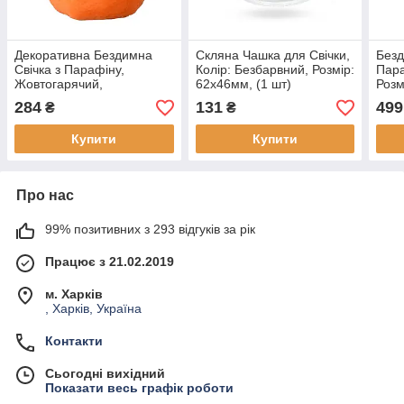
Декоративна Бездимна
Скляна Чашка для Свічки,
Безд
Свічка з Парафіну,
Колір: Безбарвний, Розмір:
Пара
Жовтогарячий,
62х46мм, (1 шт)
Розм
64x67.5x71мм, (1 шт)
набі
284
131
499
₴
₴
Купити
Купити
Про нас
99% позитивних з 293 відгуків за рік
Працює з 21.02.2019
м. Харків
, Харків, Україна
Контакти
Сьогодні вихідний
Показати весь графік роботи