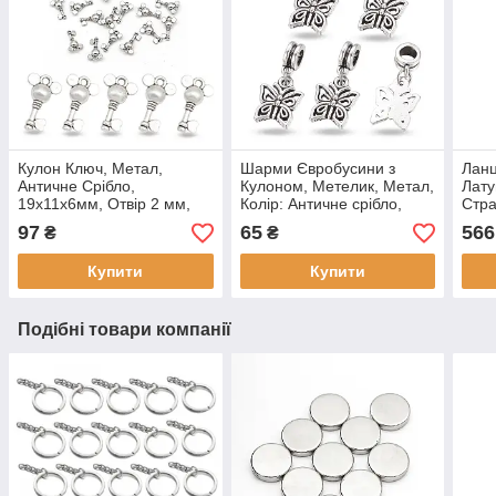
Кулон Ключ, Метал,
Шарми Євробусини з
Ланц
Античне Срібло,
Кулоном, Метелик, Метал,
Лату
19х11х6мм, Отвір 2 мм,
Колір: Античне срібло,
Стра
(20 шт)
Розмір: 27х11.5мм, Отвір 5
2.8м
97
65
566
₴
₴
мм, (5 шт)
Купити
Купити
Подібні товари компанії