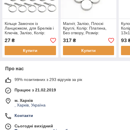
Кільце Замочок із
Магніт, Залізо, Плоскі
Куло
Ланцюжком, для Брелків і
Круглі, Колір: Платина,
Колі
Ключів, Залізо, Колір:
Без отвору, Розмір:
13х1
Платина, Розмір: 30х2мм,
12х2.5мм, (10 шт.)
4.5х
27
317
93
₴
₴
(5 шт)
Купити
Купити
Про нас
99% позитивних з 293 відгуків за рік
Працює з 21.02.2019
м. Харків
, Харків, Україна
Контакти
Сьогодні вихідний