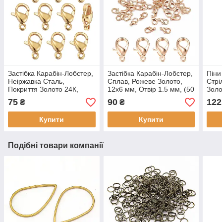
Застібка Карабін-Лобстер,
Застібка Карабін-Лобстер,
Піни
Неіржавка Сталь,
Сплав, Рожеве Золото,
Стрі
Покриття Золото 24К,
12х6 мм, Отвір 1.5 мм, (50
Золо
Розмір: 9х6х3мм, Отвір 1
шт.)
59х6
75
90
122
₴
₴
мм, (10 шт)
1.4 
Купити
Купити
Подібні товари компанії