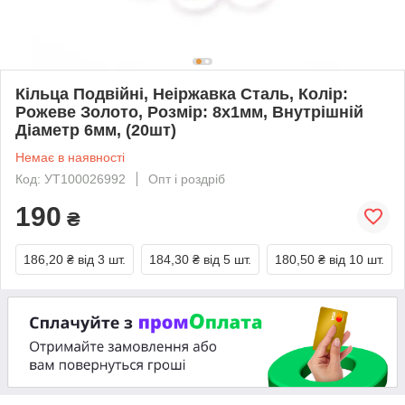
Кільца Подвійні, Неіржавка Сталь, Колір:
Рожеве Золото, Розмір: 8x1мм, Внутрішній
Діаметр 6мм, (20шт)
Немає в наявності
Код: УТ100026992
Опт і роздріб
190
₴
186,20 ₴
від 3 шт.
184,30 ₴
від 5 шт.
180,50 ₴
від 10 шт.