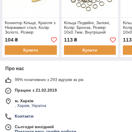
Конектор Кільце, Крапля з
Кільца Подвійні, Залізні,
Кіль
Неіржавкої сталі, Колір:
Колір: Бронза, Розмір:
Колі
Золото, Розмір:
10x0.7мм, Внутрішній
10x0
25.5x16.5x0.8мм,
Діаметр 8.6мм, близько
Діам
104
113
113
₴
₴
Внутрішній діаметр
200шт/(50 г)
200ш
23.5x15.5мм, (2 шт.)
Купити
Купити
Про нас
99% позитивних з 293 відгуків за рік
Працює з 21.02.2019
м. Харків
, Харків, Україна
Контакти
Сьогодні вихідний
Показати весь графік роботи