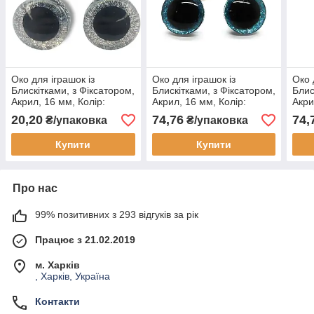
Око для іграшок із
Око для іграшок із
Око 
Блискітками, з Фіксатором,
Блискітками, з Фіксатором,
Блис
Акрил, 16 мм, Колір:
Акрил, 16 мм, Колір:
Акри
Срібний (1 пара)
Блакитний (5 пар)
Роже
20,20
74,76
74,
₴/упаковка
₴/упаковка
Купити
Купити
Про нас
99% позитивних з 293 відгуків за рік
Працює з 21.02.2019
м. Харків
, Харків, Україна
Контакти