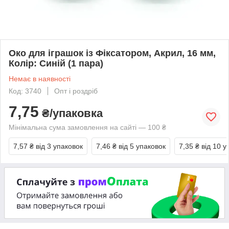
Око для іграшок із Фіксатором, Акрил, 16 мм,
Колір: Синій (1 пара)
Немає в наявності
Код: 3740
Опт і роздріб
7,75
₴/упаковка
Мінімальна сума замовлення на сайті — 100 ₴
7,57 ₴
від 3 упаковок
7,46 ₴
від 5 упаковок
7,35 ₴
від 10 у