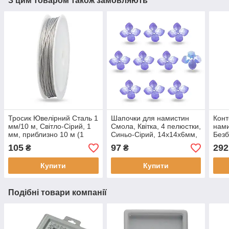
З цим товаром також замовляють
Тросик Ювелірний Сталь 1
Шапочки для намистин
Конт
мм/10 м, Світло-Сірий, 1
Смола, Квітка, 4 пелюстки,
нами
мм, приблизно 10 м (1
Синьо-Сірий, 14х14х6мм,
Безб
котушка)
Отвір 1.2 мм, (10 шт)
Прям
105
97
292
₴
₴
відсі
175x
Купити
Купити
Подібні товари компанії