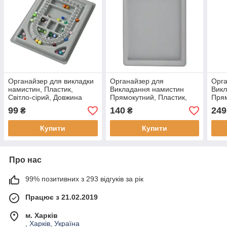
Органайзер для викладки
Органайзер для
Орга
намистин, Пластик,
Викладання намистин
Викл
Світло-сірий, Довжина
Прямокутний, Пластик,
Прям
23см, Ширина 15.6см,
Сірий, Розмір: 28х20х3см,
Сіри
99
140
249
₴
₴
Товщина 1.3см, (1 шт)
(1 шт)
см, 
Товщ
Купити
Купити
Про нас
99% позитивних з 293 відгуків за рік
Працює з 21.02.2019
м. Харків
, Харків, Україна