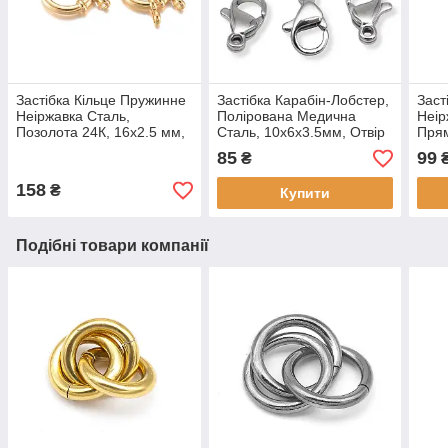
Застібка Кільце Пружинне
Застібка Карабін-Лобстер,
Заст
Неіржавка Сталь,
Полірована Медична
Неір
Позолота 24К, 16х2.5 мм,
Сталь, 10х6х3.5мм, Отвір
Прям
Отвір 2.5 мм, (2 шт)
1 мм, (5 шт)
24.5
85
99
₴
Півв
(1 ш
158
₴
Купити
Подібні товари компанії