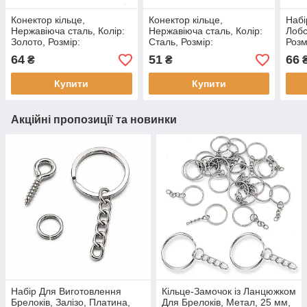
Конектор кільце,
Конектор кільце,
Набі
Нержавіюча сталь, Колір:
Нержавіюча сталь, Колір:
Лобс
Золото, Розмір:
Сталь, Розмір:
Розм
13.5x12x4.5мм,
13.5x12x4.5мм,
Отві
64
51
66
₴
₴
Внутрішній діаметр 6мм,
Внутрішній діаметр 6мм,
коль
(1 шт)
(1 шт.)
Купити
Купити
Акційні пропозиції та новинки
Набір Для Виготовлення
Кільце-Замочок із Ланцюжком
Брелоків, Залізо, Платина,
Для Брелоків, Метал, 25 мм,