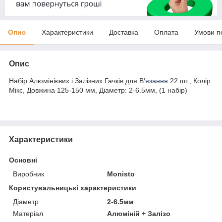
Опис
Характеристики
Доставка
Оплата
Умови п
Опис
Набір Алюмінієвих і Залізних Гачків для В'
язання
22 шт., Колір:
Мікс, Довжина 125-150 мм, Діаметр: 2-6.5мм, (1 набір)
Характеристики
Основні
Виробник
Monisto
Користувальницькі характеристики
Діаметр
2-6.5мм
Матеріал
Алюміній + Залізо