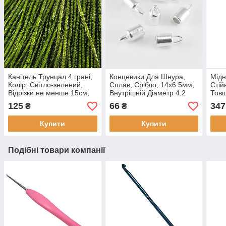
Канітель Трунцал 4 грані,
Концевики Для Шнура,
Мідн
Колір: Світло-зелений,
Сплав, Срібло, 14х6.5мм,
Стій
Відрізки не менше 15см,
Внутрішній Діаметр 4.2
Товщ
Діаметр 1мм, приблизно
мм, Отвір 2x4мм, (10 шт.)
коту
125
66
347
₴
₴
490см/(10 г)
Купити
Купити
Подібні товари компанії