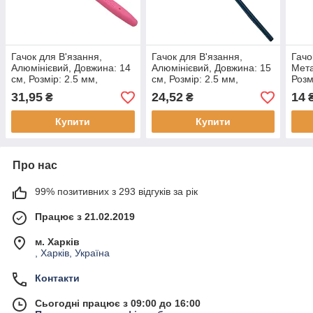
Гачок для В'язання,
Гачок для В'язання,
Гачо
Алюмінієвий, Довжина: 14
Алюмінієвий, Довжина: 15
Мета
см, Розмір: 2.5 мм,
см, Розмір: 2.5 мм,
Розм
Рожевий (1 шт.)
Бірюзовий (1 шт.)
(1 шт
31,95
24,52
14
₴
₴
Купити
Купити
Про нас
99% позитивних з 293 відгуків за рік
Працює з 21.02.2019
м. Харків
, Харків, Україна
Контакти
Сьогодні працює з 09:00 до 16:00