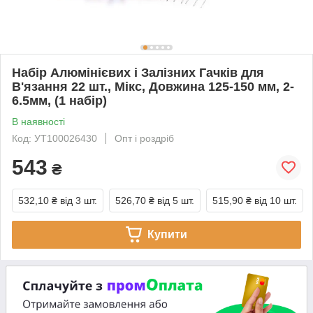
Набір Алюмінієвих і Залізних Гачків для
В'язання 22 шт., Мікс, Довжина 125-150 мм, 2-
6.5мм, (1 набір)
В наявності
Код: УТ100026430
Опт і роздріб
543
₴
532,10 ₴
від 3 шт.
526,70 ₴
від 5 шт.
515,90 ₴
від 10 шт.
Купити