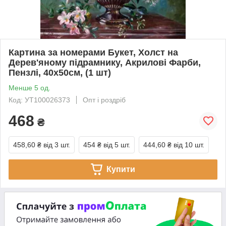
Картина за номерами Букет, Холст на
Дерев'яному підрамнику, Акрилові Фарби,
Пензлі, 40х50см, (1 шт)
Менше 5 од.
Код: УТ100026373
Опт і роздріб
468
₴
458,60 ₴
від 3 шт.
454 ₴
від 5 шт.
444,60 ₴
від 10 шт.
Купити