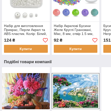
Набір для виготовлення
Набір Акрилові Бусини
Буси
Прикрас, Перли Акрил та
Желе Круглі Грановані,
Круг
ABS пластик. Колір: Білий,
Мікс, 8 мм, отвір 1.5 мм,
Негр
Розмір: 4, 6, 8, 10 мм, (1
приблизно 400 шт. (1
12мм
124
92
151
₴
₴
набір)
набір)
упак
Купити
Купити
Подібні товари компанії