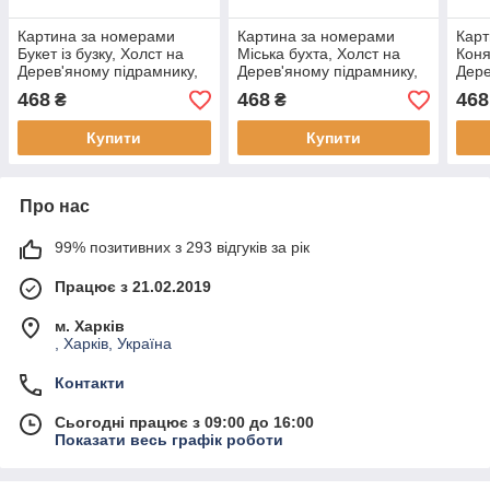
Картина за номерами
Картина за номерами
Карт
Букет із бузку, Холст на
Міська бухта, Холст на
Коня
Дерев'яному підрамнику,
Дерев'яному підрамнику,
Дере
Акрилові Фарби, Пензлі,
Акрилові Фарби, Пензлі,
Акри
468
468
468
₴
₴
40х50см, (1 шт)
40х50см, (1 шт)
40х5
Купити
Купити
Про нас
99% позитивних з 293 відгуків за рік
Працює з 21.02.2019
м. Харків
, Харків, Україна
Контакти
Сьогодні працює з 09:00 до 16:00
Показати весь графік роботи