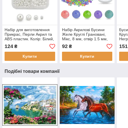
Набір для виготовлення
Набір Акрилові Бусини
Буси
Прикрас, Перли Акрил та
Желе Круглі Грановані,
Круг
ABS пластик. Колір: Білий,
Мікс, 8 мм, отвір 1.5 мм,
Негр
Розмір: 4, 6, 8, 10 мм, (1
приблизно 400 шт. (1
12мм
124
92
151
₴
₴
набір)
набір)
упак
Купити
Купити
Подібні товари компанії