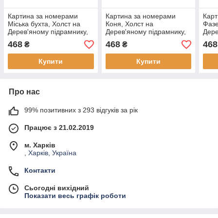
Картина за номерами
Картина за номерами
Карт
Міська бухта, Холст на
Коня, Холст на
Фазе
Дерев'яному підрамнику,
Дерев'яному підрамнику,
Дере
Акрилові Фарби, Пензлі,
Акрилові Фарби, Пензлі,
Акри
468
468
468
₴
₴
40х50см, (1 шт)
40х50см, (1 шт)
40х5
Купити
Купити
Про нас
99% позитивних з 293 відгуків за рік
Працює з 21.02.2019
м. Харків
, Харків, Україна
Контакти
Сьогодні вихідний
Показати весь графік роботи