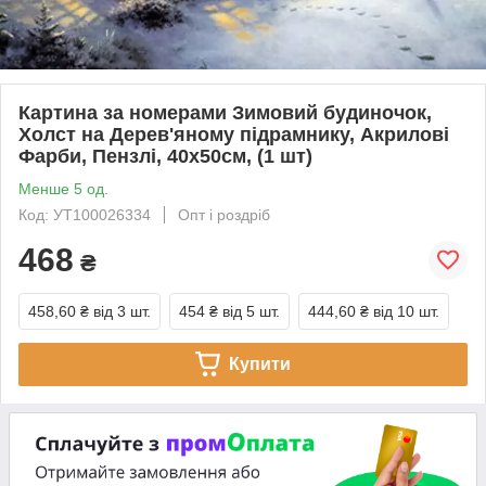
Картина за номерами Зимовий будиночок,
Холст на Дерев'яному підрамнику, Акрилові
Фарби, Пензлі, 40х50см, (1 шт)
Менше 5 од.
Код: УТ100026334
Опт і роздріб
468
₴
458,60 ₴
від 3 шт.
454 ₴
від 5 шт.
444,60 ₴
від 10 шт.
Купити