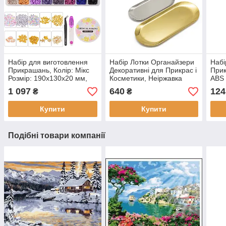
Набір для виготовлення
Набір Лотки Органайзери
Набі
Прикрашань, Колір: Мікс
Декоративні для Прикрас і
Прик
Розмір: 190х130х20 мм,
Косметики, Неіржавка
ABS 
приблизно 3960 шт. (1
Сталь, 23х9 см і 30x12 см,
Розм
1 097
640
124
₴
₴
набір)
2 шт. (1 набір)
набі
Купити
Купити
Подібні товари компанії