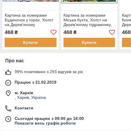
Картина за номерами
Картина за номерами
Карт
Будиночок у горах, Холст
Міська бухта, Холст на
Коня
на Дерев'яному
Дерев'яному підрамнику,
Дере
підрамнику, Акрилові
Акрилові Фарби, Пензлі,
Акри
468
468
468
₴
₴
Фарби, Пензлі, 40х50см,
40х50см, (1 шт)
40х5
(1 шт)
Купити
Купити
Про нас
99% позитивних з 293 відгуків за рік
Працює з 21.02.2019
м. Харків
, Харків, Україна
Контакти
Сьогодні працює з 09:00 до 16:00
Показати весь графік роботи