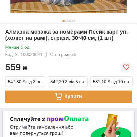
Алмазна мозаїка за номерами Песик карт уп.
(холіст на рамі), стрази. 30*40 см, (1 шт)
Менше 5 од.
Код: УТ100026041
Опт і роздріб
559
₴
547,80 ₴
від 3 шт.
542,20 ₴
від 5 шт.
531,10 ₴
від 10 шт.
Купити