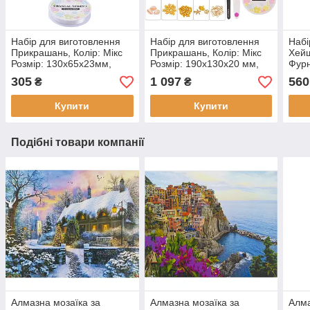
Набір для виготовлення
Набір для виготовлення
Набі
Прикрашань, Колір: Мікс
Прикрашань, Колір: Мікс
Хейш
Розмір: 130х65х23мм,
Розмір: 190х130х20 мм,
Фурн
приблизно 4750 шт. (1
приблизно 3960 шт. (1
6300
305
1 097
560
₴
₴
набір)
набір)
Купити
Купити
Подібні товари компанії
Алмазна мозаїка за
Алмазна мозаїка за
Алма