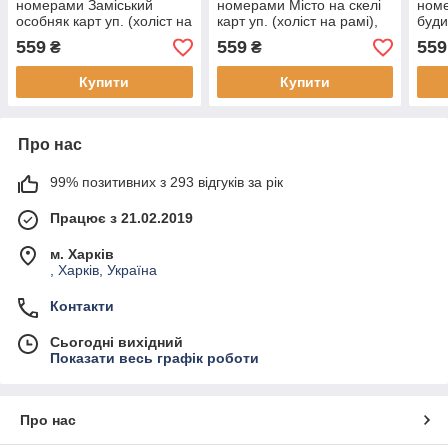
номерами Заміський
номерами Місто на скелі
ном
особняк карт уп. (холіст на
карт уп. (холіст на рамі),
буди
рамі), стрази. 30*40 см, (1
стрази. 30*40 см, (1 шт)
на р
559
559
559
₴
₴
шт)
(1 ш
Купити
Купити
Про нас
99% позитивних з 293 відгуків за рік
Працює з 21.02.2019
м. Харків
, Харків, Україна
Контакти
Сьогодні вихідний
Показати весь графік роботи
Про нас