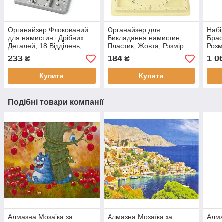
Органайзер Флокований
Органайзер для
Набі
для намистин і Дрібних
Викладання намистин,
Брас
Деталей, 18 Відділень,
Пластик, Жовта, Розмір:
Розм
34.5х20х1.5см, (1 шт)
Довжина 32.5 см, Ширина
набі
233
184
1 0
₴
₴
23.5 см, 1 шт, 1 шт, 1
Купити
Купити
Подібні товари компанії
Алмазна Мозаїка за
Алмазна Мозаїка за
Алма