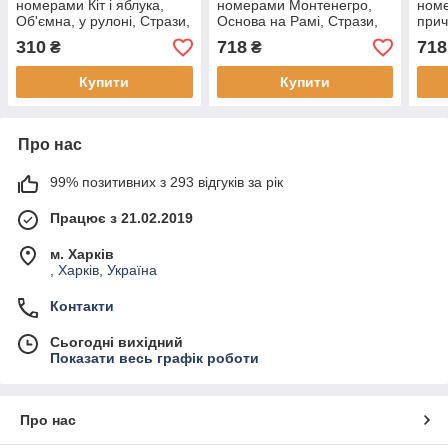
номерами Кіт і яблука,
номерами Монтенегро,
ном
Об'ємна, у рулоні, Стрази,
Основа на Рамі, Стрази,
прич
20х30см, 1 шт
40х50 см, (, (1 шт)
на Р
310
718
718
₴
₴
(1 ш
Купити
Купити
Про нас
99% позитивних з 293 відгуків за рік
Працює з 21.02.2019
м. Харків
, Харків, Україна
Контакти
Сьогодні вихідний
Показати весь графік роботи
Про нас