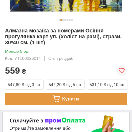
Алмазна мозаїка за номерами Осіння
прогулянка карт уп. (холіст на рамі), стрази.
30*40 см, (1 шт)
Менше 5 од.
Код: УТ100026014
Опт і роздріб
559
₴
547,80 ₴
від 3 шт.
542,20 ₴
від 5 шт.
531,10 ₴
від 10 шт.
Купити