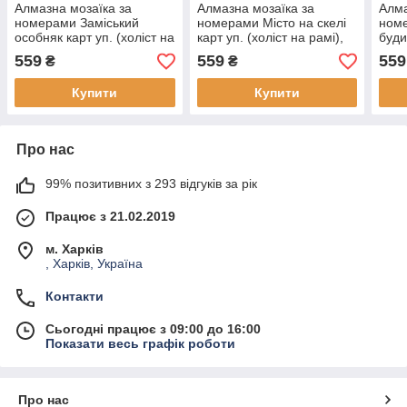
Алмазна мозаїка за
Алмазна мозаїка за
Алма
номерами Заміський
номерами Місто на скелі
ном
особняк карт уп. (холіст на
карт уп. (холіст на рамі),
буди
рамі), стрази. 30*40 см, (1
стрази. 30*40 см, (1 шт)
на р
559
559
559
₴
₴
шт)
(1 ш
Купити
Купити
Про нас
99% позитивних з 293 відгуків за рік
Працює з 21.02.2019
м. Харків
, Харків, Україна
Контакти
Сьогодні працює з 09:00 до 16:00
Показати весь графік роботи
Про нас