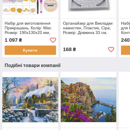
Набір для виготовлення
Органайзер для Викладки
Набі
Прикрашань, Колір: Мікс
намистин, Пластик, Сіра,
для 
Розмір: 190х130х20 мм,
Розмір: Довжина 33 см,
Конт
приблизно 3960 шт. (1
Ширина 24 см, Товщина 1
1000
1 097
240
₴
набір)
см, (1 шт)
168
₴
Купити
Подібні товари компанії