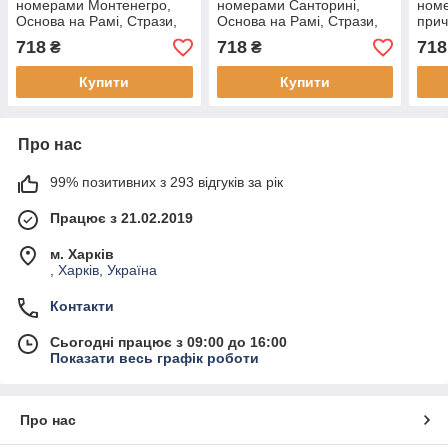
номерами Монтенегро,
номерами Санторині,
ном
Основа на Рамі, Стрази,
Основа на Рамі, Стрази,
прич
40х50 см, (, (1 шт)
40х50 см, (1 шт)
на Р
718
718
718
₴
₴
(1 ш
Купити
Купити
Про нас
99% позитивних з 293 відгуків за рік
Працює з 21.02.2019
м. Харків
, Харків, Україна
Контакти
Сьогодні працює з 09:00 до 16:00
Показати весь графік роботи
Про нас