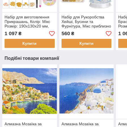
Набір для виготовлення
Набір для Рукоробства
Набі
Прикрашань, Колір: Мікс
Хейші, Бусини та
Брас
Розмір: 190х130х20 мм,
Фурнітура, Мікс приблизно
Розм
приблизно 3960 шт. (1
6300 шт. (1 набір)
набі
1 097
560
1 0
₴
₴
набір)
Купити
Купити
Подібні товари компанії
Алмазна Мозаїка за
Алмазна Мозаїка за
Алма