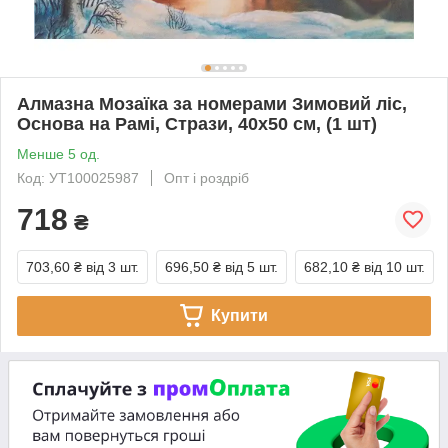
Алмазна Мозаїка за номерами Зимовий ліс,
Основа на Рамі, Стрази, 40х50 см, (1 шт)
Менше 5 од.
Код: УТ100025987
Опт і роздріб
718
₴
703,60 ₴
від 3 шт.
696,50 ₴
від 5 шт.
682,10 ₴
від 10 шт.
Купити