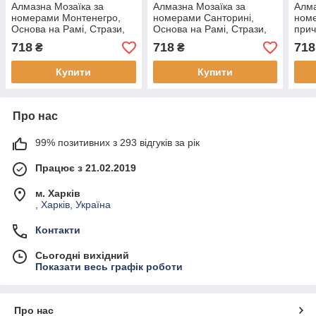
Алмазна Мозаїка за
Алмазна Мозаїка за
Алма
номерами Монтенегро,
номерами Санторині,
ном
Основа на Рамі, Стрази,
Основа на Рамі, Стрази,
прич
40х50 см, (, (1 шт)
40х50 см, (1 шт)
на Р
718
718
718
₴
₴
(1 ш
Купити
Купити
Про нас
99% позитивних з 293 відгуків за рік
Працює з 21.02.2019
м. Харків
, Харків, Україна
Контакти
Сьогодні вихідний
Показати весь графік роботи
Про нас