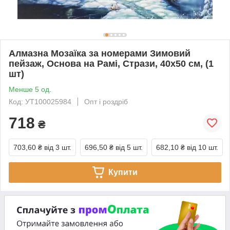
Алмазна Мозаїка за номерами Зимовий
пейзаж, Основа на Рамі, Стрази, 40х50 см, (1
шт)
Менше 5 од.
Код: УТ100025984
Опт і роздріб
718
₴
703,60 ₴
від 3 шт.
696,50 ₴
від 5 шт.
682,10 ₴
від 10 шт.
Купити