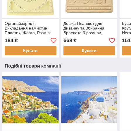
Органайзер для
Дошка Планшет для
Буси
Викладання намистин,
Дизайну та Збирання
Круг
Пластик, Жовта, Розмір:
Браслета 3 розміри,
Негр
Довжина 32.5 см, Ширина
Бамбук, 28.5х13х1см, (2
12мм
184
668
151
₴
₴
23.5 см, 1 шт, 1 шт, 1
шт)
упак
Купити
Купити
Подібні товари компанії