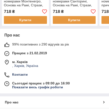
номерами Монтенегро,
номерами Санторині,
ном
Основа на Рамі, Стрази,
Основа на Рамі, Стрази,
прич
40х50 см, (, (1 шт)
40х50 см, (1 шт)
на Р
718
718
718
₴
₴
(1 ш
Купити
Купити
Про нас
99% позитивних з 290 відгуків за рік
Працює з 21.02.2019
м. Харків
, Харків, Україна
Контакти
Сьогодні працює з 09:00 до 16:00
Показати весь графік роботи
Про нас