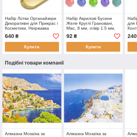
Набір Лотки Органайзери
Набір Акрилові Бусини
Набі
Декоративні для Прикрас і
Желе Круглі Грановані,
для 
Косметики, Неіржавка
Мікс, 8 мм, отвір 1.5 мм,
Конт
Сталь, 23х9 см і 30x12 см,
приблизно 400 шт. (1
1000
640
92
240
₴
₴
2 шт. (1 набір)
набір)
Купити
Купити
Подібні товари компанії
Алмазна Мозаїка за
Алмазна Мозаїка за
Алма