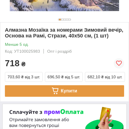
Алмазна Мозаїка за номерами Зимовий вечір,
Основа на Рамі, Стрази, 40х50 см, (1 шт)
Менше 5 од.
Код: УТ100025983
Опт і роздріб
718
₴
703,60 ₴
від 3 шт.
696,50 ₴
від 5 шт.
682,10 ₴
від 10 шт.
Купити