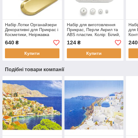
Набір Лотки Органайзери
Набір для виготовлення
Набі
Декоративні для Прикрас і
Прикрас, Перли Акрил та
для 
Косметики, Неіржавка
ABS пластик. Колір: Білий,
Конт
Сталь, 23х9 см і 30x12 см,
Розмір: 4, 6, 8, 10 мм, (1
1000
640
124
240
₴
₴
2 шт. (1 набір)
набір)
Купити
Купити
Подібні товари компанії