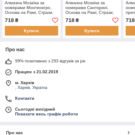
Алмазна Мозаїка за
Алмазна Мозаїка за
Алма
номерами Монтенегро,
номерами Санторині,
ном
Основа на Рамі, Стрази,
Основа на Рамі, Стрази,
прич
40х50 см, (, (1 шт)
40х50 см, (1 шт)
на Р
718
718
718
₴
₴
(1 ш
Купити
Купити
Про нас
99% позитивних з 293 відгуків за рік
Працює з 21.02.2019
м. Харків
, Харків, Україна
Контакти
Сьогодні вихідний
Показати весь графік роботи
Про нас