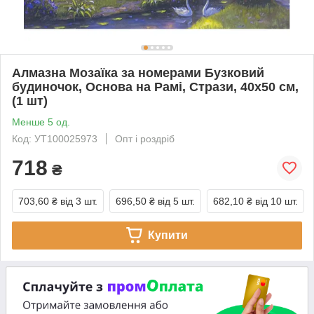
Алмазна Мозаїка за номерами Бузковий
будиночок, Основа на Рамі, Стрази, 40х50 см,
(1 шт)
Менше 5 од.
Код: УТ100025973
Опт і роздріб
718
₴
703,60 ₴
від 3 шт.
696,50 ₴
від 5 шт.
682,10 ₴
від 10 шт.
Купити