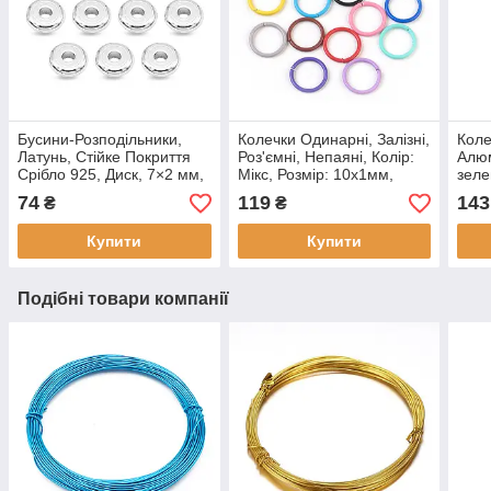
Бусини-Розподільники,
Колечки Одинарні, Залізні,
Коле
Латунь, Стійке Покриття
Роз'ємні, Непаяні, Колір:
Алюм
Срібло 925, Диск, 7×2 мм,
Мікс, Розмір: 10х1мм,
зеле
Отвір 1.2 мм, 50 шт. (10
Внутрішній Діаметр 8 мм,
Внут
74
119
143
₴
₴
шт.)
(40 шт)
приб
Купити
Купити
Подібні товари компанії