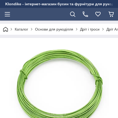
Klondike - інтернет-магазин бусин та фурнітури для рукоді
Каталог
Основи для рукоділля
Дріт і троси
Дріт А