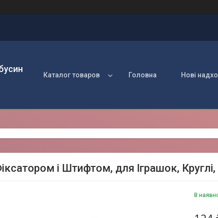
 бусин
Каталог товаров
Головна
Нові надх
іксатором і Штифтом, для Іграшок, Круглі, 
В наявн