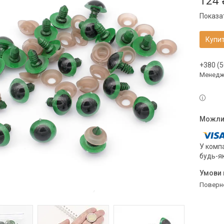
124 
Показат
Купи
+380 (5
Менедже
У компа
будь-я
поверн