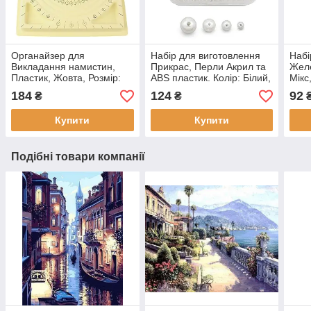
Органайзер для
Набір для виготовлення
Набі
Викладання намистин,
Прикрас, Перли Акрил та
Желе
Пластик, Жовта, Розмір:
ABS пластик. Колір: Білий,
Мікс
Довжина 32.5 см, Ширина
Розмір: 4, 6, 8, 10 мм, (1
приб
184
124
92
₴
₴
23.5 см, 1 шт, 1 шт, 1
набір)
набі
Купити
Купити
Подібні товари компанії