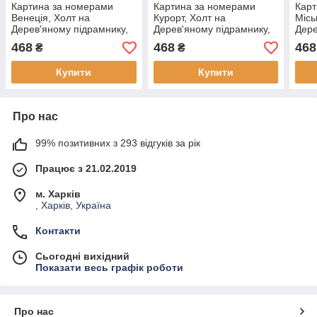
Картина за номерами
Картина за номерами
Карт
Венеція, Холт на
Курорт, Холт на
Місь
Дерев'яному підрамнику,
Дерев'яному підрамнику,
Дере
Акрилові Фарби, Пензлі,
Акрилові Фарби, Пензлі,
Акри
468
468
468
₴
₴
40х50см, (1 шт)
40х50см, (1 шт)
40х5
Купити
Купити
Про нас
99% позитивних з 293 відгуків за рік
Працює з 21.02.2019
м. Харків
, Харків, Україна
Контакти
Сьогодні вихідний
Показати весь графік роботи
Про нас