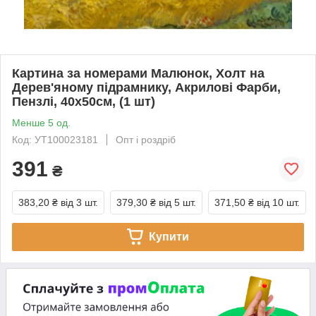
Картина за номерами Малюнок, Холт на
Дерев'яному підрамнику, Акрилові Фарби,
Пензлі, 40х50см, (1 шт)
Менше 5 од.
Код: УТ100023181
Опт і роздріб
391
₴
383,20 ₴
від 3 шт.
379,30 ₴
від 5 шт.
371,50 ₴
від 10 шт.
Купити