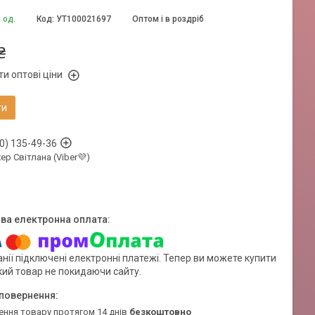
 од.
Код:
УТ100021697
Оптом і в роздріб
₴
и оптові ціни
ти
0) 135-49-36
р Світлана (Viber💜)
нії підключені електронні платежі. Тепер ви можете купити
кий товар не покидаючи сайту.
ення товару протягом 14 днів
безкоштовно