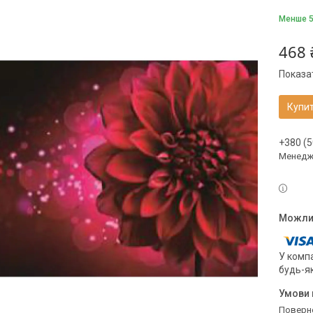
Менше 5
468 
Показат
Купи
+380 (5
Менедже
У компа
будь-я
поверн