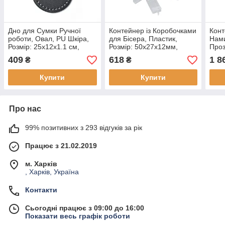
Дно для Сумки Ручної
Контейнер із Коробочками
Конт
роботи, Овал, PU Шкіра,
для Бісера, Пластик,
Нами
Розмір: 25x12x1.1 см,
Розмір: 50x27x12мм,
Проз
Колір: Чорний, Отвір 0,5
Контейнер 17.8x11.7x5.7
19х2
409
618
1 8
₴
₴
см, (1 шт)
см, Отвір 9х10мм, (1
3x3с
контейнер)
отві
Купити
Купити
Про нас
99% позитивних з 293 відгуків за рік
Працює з 21.02.2019
м. Харків
, Харків, Україна
Контакти
Сьогодні працює з 09:00 до 16:00
Показати весь графік роботи