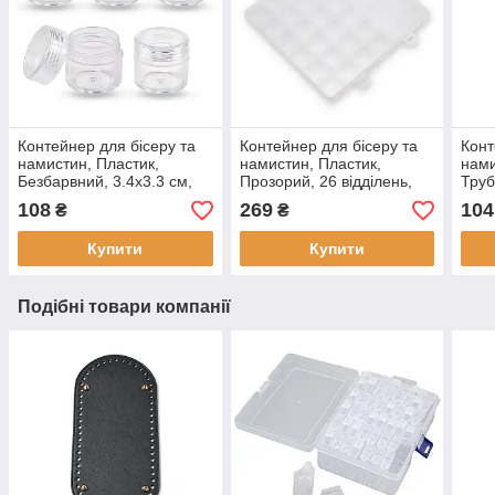
Контейнер для бісеру та
Контейнер для бісеру та
Конт
намистин, Пластик,
намистин, Пластик,
нами
Безбарвний, 3.4x3.3 см,
Прозорий, 26 відділень,
Труб
Об'єм 10 мл, (5 шт.)
Розмір: 19х20х1.8см,
74.5
108
269
104
₴
₴
Відділ, (1 шт)
(10 
Купити
Купити
Подібні товари компанії