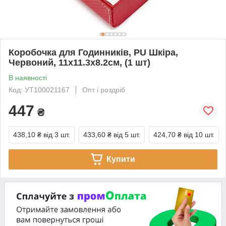
Коробочка для Годинників, PU Шкіра,
Червоний, 11х11.3х8.2см, (1 шт)
В наявності
Код: УТ100021167
Опт і роздріб
447
₴
438,10 ₴
від 3 шт.
433,60 ₴
від 5 шт.
424,70 ₴
від 10 шт.
Купити