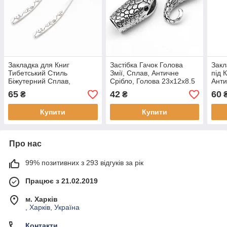
Закладка для Книг
Застібка Гачок Голова
Закл
Тибетський Стиль
Змії, Сплав, Античне
під 
Біжутерний Сплав,
Срібло, Голова 23x12x8.5
Анти
Античне Срібло,
мм, Отвір 8х3, Під Стрази
81x3
65
42
60
₴
₴
120х22х2.5 мм, Отвір 3
2 мм, Хвіст, (1 шт.)
20мм
мм, (2 шт)
Купити
Купити
Про нас
99% позитивних з 293 відгуків за рік
Працює з 21.02.2019
м. Харків
, Харків, Україна
Контакти