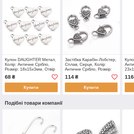
Кулон DAUGHTER Метал,
Застібка Карабін-Лобстер,
Куло
Колір: Античне Срібло,
Сплав, Серце, Колір:
Анти
Розмір: 18x15x3мм, Отвір
Античне Срібло, Розмір:
23х1
3мм, (10 шт)
26х14х6мм, Отвір 4 мм, (5
(10 
68
114
116
₴
₴
шт.)
Купити
Купити
Подібні товари компанії