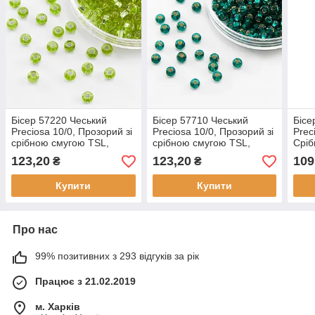
Бісер 57220 Чеський
Бісер 57710 Чеський
Бісе
Preciosa 10/0, Прозорий зі
Preciosa 10/0, Прозорий зі
Prec
срібною смугою TSL,
срібною смугою TSL,
Сріб
Зелений, Круглий, (50 г)
Зелений, Круглий, (50 г)
Зеле
123,20
123,20
109
₴
₴
Купити
Купити
Про нас
99% позитивних з 293 відгуків за рік
Працює з 21.02.2019
м. Харків