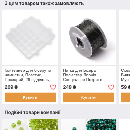
З цим товаром також замовляють
Контейнер для бісеру та
Нитка для Бісера
Схем
намистин, Пластик,
Поліестер Японія,
Виши
Прозорий, 26 відділень,
Спеціальне Покриття,
Муч.
Розмір: 19х20х1.8см,
Чорний, 0,1 мм, 45 м (1
Ріше
269
249
59
₴
₴
Відділ, (1 шт)
котушка)
Купити
Купити
Подібні товари компанії