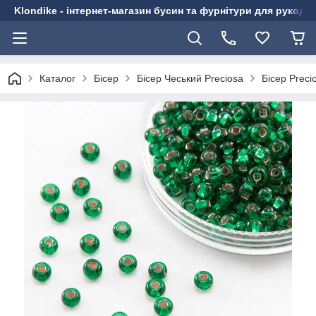
Klondike - інтернет-магазин бусин та фурнітури для рукоді
Каталог
Бісер
Бісер Чеський Preciosa
Бісер Preci