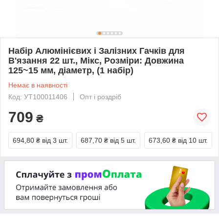
Набір Алюмінієвих і Залізних Гачків для
В'язання 22 шт., Мікс, Розміри: Довжина
125~15 мм, діаметр, (1 набір)
Немає в наявності
Код: УТ100011406
Опт і роздріб
709
₴
694,80 ₴
від 3 шт.
687,70 ₴
від 5 шт.
673,60 ₴
від 10 шт.