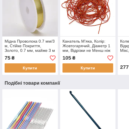
Мідна Проволока 0.7 мм/3
Канатель М'яка, Колір:
Коле
м, Стійке Покриття,
Жовтогарячий, Діаметр 1
Відкр
Золото, 0.7 мм, майже 3 м
мм, Відрізки не Менш ніж
Мікс
(1 котушка)
15 см, приблизно 650
Внут
75
105
₴
₴
см/(10 г)
мм, 
набі
277
Купити
Купити
Подібні товари компанії