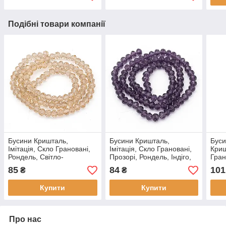
Подібні товари компанії
Бусини Кришталь,
Бусини Кришталь,
Буси
Імітація, Скло Грановані,
Імітація, Скло Грановані,
Криш
Рондель, Світло-
Прозорі, Рондель, Індіго,
Гран
коричневий, 6×4мм, Отвір
6х4мм, ~ 92 шт./36 см (1
Ронд
85
84
101
₴
₴
1 мм, ~92 шт./36 см (1
нитка)
8х6м
нитка)
Купити
Купити
Про нас