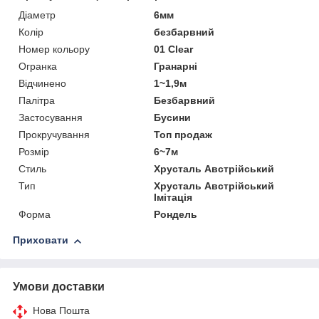
Діаметр
6мм
Колір
безбарвний
Номер кольору
01 Clear
Огранка
Гранарні
Відчинено
1~1,9м
Палітра
Безбарвний
Застосування
Бусини
Прокручування
Топ продаж
Розмір
6~7м
Стиль
Хрусталь Австрійський
Тип
Хрусталь Австрійський
Імітація
Форма
Рондель
Приховати
Умови доставки
Нова Пошта