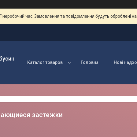
ії неробочий час. Замовлення та повідомлення будуть оброблені н
 бусин
Каталог товаров
Головна
Нові надх
вающиеся застежки