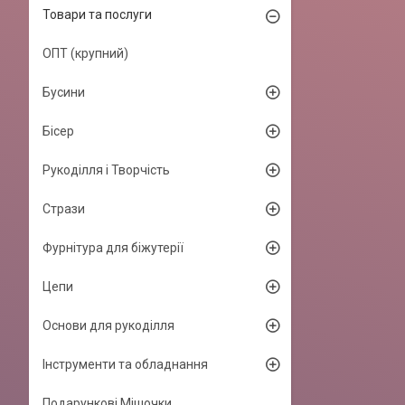
Товари та послуги
ОПТ (крупний)
Бусини
Бісер
Рукоділля і Творчість
Стрази
Фурнітура для біжутерії
Цепи
Основи для рукоділля
Інструменти та обладнання
Подарункові Мішочки